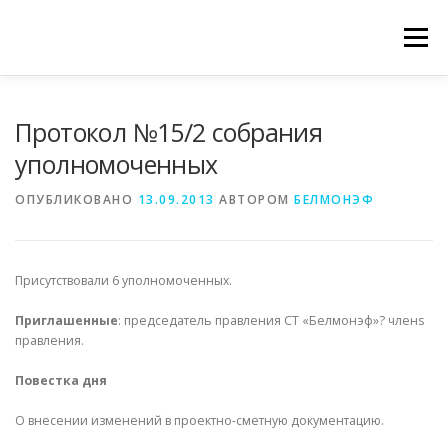
Перейти
к
Меню
содержимому
ГЛАВНАЯ СТРАНИЦА
ИНФОРМАЦИЯ
Протокол №15/2 собрания
уполномоченных
ГАЛЕРЕЯ
НОВОСТИ
КОНТАКТЫ
ОПУБЛИКОВАНО
13.09.2013
АВТОРОМ
БЕЛМОНЭФ
Присутствовали 6 уполномоченных.
Приглашенные
: председатель правления СТ «Белмонэф»? членs
правления.
Повестка дня
О внесении изменений в проектно-сметную документацию.