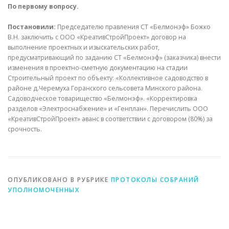
По первому вопросу.
Постановили:
Председателю правления СТ «Белмонэф» Божко
В.Н. заключить с ООО «КреативСтройПроект» договор на
выполнение проектных и изыскательских работ,
предусматривающий по заданию СТ «Белмонэф» (заказчика) внести
изменения в проектно-сметную документацию на стадии
Строительный проект по объекту: «Коллективное садоводство в
районе д.Черемуха Горанского сельсовета Минского района.
Садоводческое товарищество «Белмонэф». «Корректировка
разделов «Электроснабжение» и «Генплан». Перечислить ООО
«КреативСтройПроект» аванс в соответствии с договором (80%) за
срочность.
ОПУБЛИКОВАНО В РУБРИКЕ
ПРОТОКОЛЫ СОБРАНИЙ
УПОЛНОМОЧЕННЫХ