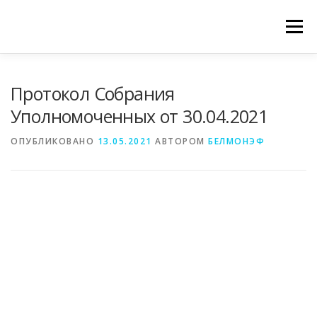
Перейти
к
Меню
содержимому
ГЛАВНАЯ СТРАНИЦА
ИНФОРМАЦИЯ
Протокол Собрания
Уполномоченных от 30.04.2021
ГАЛЕРЕЯ
НОВОСТИ
КОНТАКТЫ
ОПУБЛИКОВАНО
13.05.2021
АВТОРОМ
БЕЛМОНЭФ